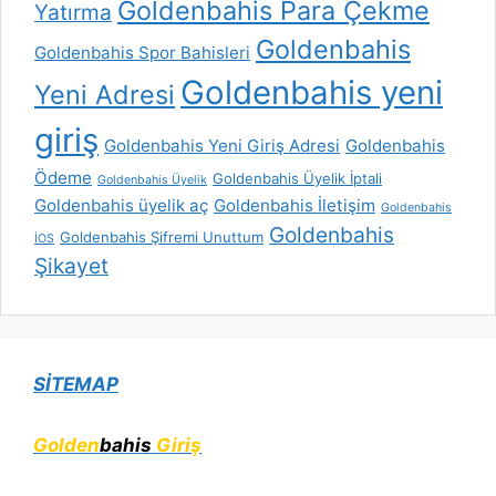
Goldenbahis Para Çekme
Yatırma
Goldenbahis
Goldenbahis Spor Bahisleri
Goldenbahis yeni
Yeni Adresi
giriş
Goldenbahis Yeni Giriş Adresi
Goldenbahis
Ödeme
Goldenbahis Üyelik İptali
Goldenbahis Üyelik
Goldenbahis üyelik aç
Goldenbahis İletişim
Goldenbahis
Goldenbahis
Goldenbahis Şifremi Unuttum
İOS
Şikayet
SİTEMAP
Golden
bahis
Giriş