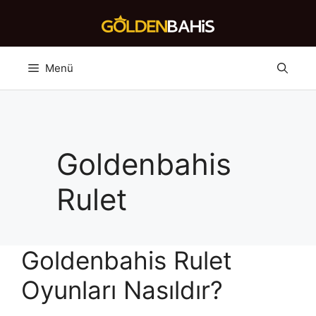
İçeriğe
atla
Menü
Goldenbahis
Rulet
Goldenbahis Rulet
Oyunları Nasıldır?