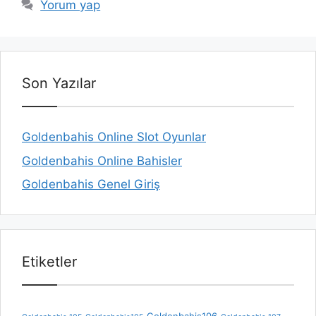
Yorum yap
Son Yazılar
Goldenbahis Online Slot Oyunlar
Goldenbahis Online Bahisler
Goldenbahis Genel Giriş
Etiketler