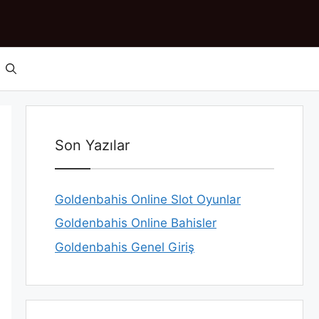
Son Yazılar
Goldenbahis Online Slot Oyunlar
Goldenbahis Online Bahisler
Goldenbahis Genel Giriş