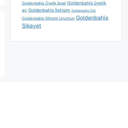
Goldenbahis üyelik
Goldenbahis Üyelik İptali
aç
Goldenbahis İletişim
Goldenbahis İOS
Goldenbahis
Goldenbahis Şifremi Unuttum
Şikayet