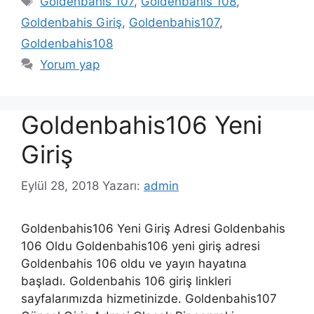
Goldenbahis 107
,
Goldenbahis 108
,
Goldenbahis Giriş
,
Goldenbahis107
,
Goldenbahis108
Yorum yap
Goldenbahis106 Yeni
Giriş
Eylül 28, 2018
Yazarı:
admin
Goldenbahis106 Yeni Giriş Adresi Goldenbahis
106 Oldu Goldenbahis106 yeni giriş adresi
Goldenbahis 106 oldu ve yayın hayatına
başladı. Goldenbahis 106 giriş linkleri
sayfalarımızda hizmetinizde. Goldenbahis107