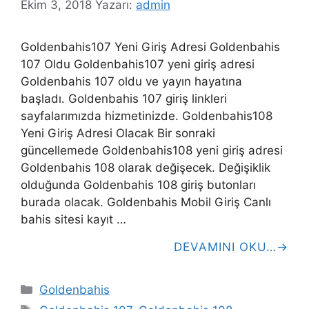
Ekim 3, 2018
Yazarı:
admin
Goldenbahis107 Yeni Giriş Adresi Goldenbahis
107 Oldu Goldenbahis107 yeni giriş adresi
Goldenbahis 107 oldu ve yayın hayatına
başladı. Goldenbahis 107 giriş linkleri
sayfalarımızda hizmetinizde. Goldenbahis108
Yeni Giriş Adresi Olacak Bir sonraki
güncellemede Goldenbahis108 yeni giriş adresi
Goldenbahis 108 olarak değişecek. Değişiklik
olduğunda Goldenbahis 108 giriş butonları
burada olacak. Goldenbahis Mobil Giriş Canlı
bahis sitesi kayıt …
DEVAMINI OKU…
Kategoriler
Goldenbahis
Etiketler