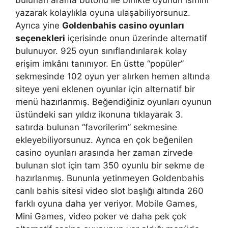
bulunan arama butonu ile birlikte oyunun ismini
yazarak kolaylıkla oyuna ulaşabiliyorsunuz.
Ayrıca yine
Goldenbahis casino oyunları
seçenekleri
içerisinde onun üzerinde alternatif
bulunuyor. 925 oyun sınıflandırılarak kolay
erişim imkânı tanınıyor. En üstte “popüler”
sekmesinde 102 oyun yer alırken hemen altında
siteye yeni eklenen oyunlar için alternatif bir
menü hazırlanmış. Beğendiğiniz oyunları oyunun
üstündeki sarı yıldız ikonuna tıklayarak 3.
satırda bulunan “favorilerim” sekmesine
ekleyebiliyorsunuz. Ayrıca en çok beğenilen
casino oyunları arasında her zaman zirvede
bulunan slot için tam 350 oyunlu bir sekme de
hazırlanmış. Bununla yetinmeyen Goldenbahis
canlı bahis sitesi video slot başlığı altında 260
farklı oyuna daha yer veriyor. Mobile Games,
Mini Games, video poker ve daha pek çok