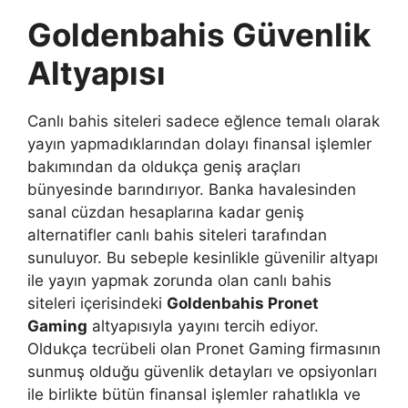
Goldenbahis Güvenlik
Altyapısı
Canlı bahis siteleri sadece eğlence temalı olarak
yayın yapmadıklarından dolayı finansal işlemler
bakımından da oldukça geniş araçları
bünyesinde barındırıyor. Banka havalesinden
sanal cüzdan hesaplarına kadar geniş
alternatifler canlı bahis siteleri tarafından
sunuluyor. Bu sebeple kesinlikle güvenilir altyapı
ile yayın yapmak zorunda olan canlı bahis
siteleri içerisindeki
Goldenbahis Pronet
Gaming
altyapısıyla yayını tercih ediyor.
Oldukça tecrübeli olan Pronet Gaming firmasının
sunmuş olduğu güvenlik detayları ve opsiyonları
ile birlikte bütün finansal işlemler rahatlıkla ve