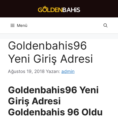
İçeriğe
atla
Menü
Goldenbahis96
Yeni Giriş Adresi
Ağustos 19, 2018
Yazarı:
admin
Goldenbahis96 Yeni
Giriş Adresi
Goldenbahis 96 Oldu