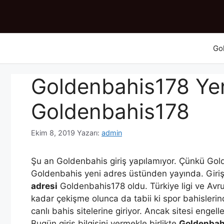
İçeriğe
atla
Go
Goldenbahis178 Yen
Goldenbahis178
Ekim 8, 2019
Yazarı:
admin
Şu an Goldenbahis giriş yapılamıyor. Çünkü Gold
Goldenbahis yeni adres üstünden yayında. Giriş
adresi
Goldenbahis178 oldu. Türkiye ligi ve Avru
kadar çekişme olunca da tabii ki spor bahisleri
canlı bahis sitelerine giriyor. Ancak sitesi engelle
Bugün giriş bilgisini vermekle birlikte
Goldenbah