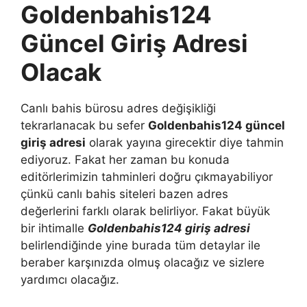
Goldenbahis124
Güncel Giriş Adresi
Olacak
Canlı bahis bürosu adres değişikliği
tekrarlanacak bu sefer
Goldenbahis124 güncel
giriş adresi
olarak yayına girecektir diye tahmin
ediyoruz. Fakat her zaman bu konuda
editörlerimizin tahminleri doğru çıkmayabiliyor
çünkü canlı bahis siteleri bazen adres
değerlerini farklı olarak belirliyor. Fakat büyük
bir ihtimalle
Goldenbahis124 giriş adresi
belirlendiğinde yine burada tüm detaylar ile
beraber karşınızda olmuş olacağız ve sizlere
yardımcı olacağız.