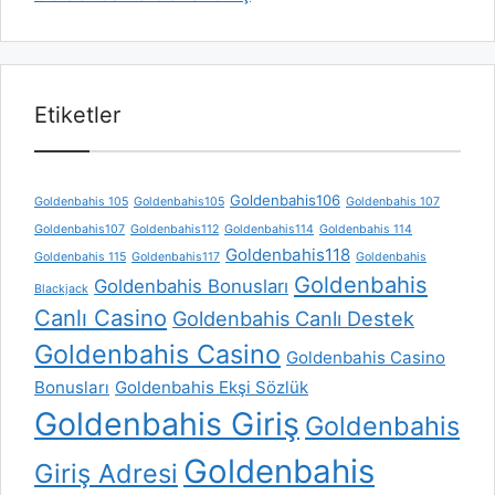
Etiketler
Goldenbahis106
Goldenbahis 105
Goldenbahis105
Goldenbahis 107
Goldenbahis107
Goldenbahis112
Goldenbahis114
Goldenbahis 114
Goldenbahis118
Goldenbahis 115
Goldenbahis117
Goldenbahis
Goldenbahis
Goldenbahis Bonusları
Blackjack
Canlı Casino
Goldenbahis Canlı Destek
Goldenbahis Casino
Goldenbahis Casino
Bonusları
Goldenbahis Ekşi Sözlük
Goldenbahis Giriş
Goldenbahis
Goldenbahis
Giriş Adresi