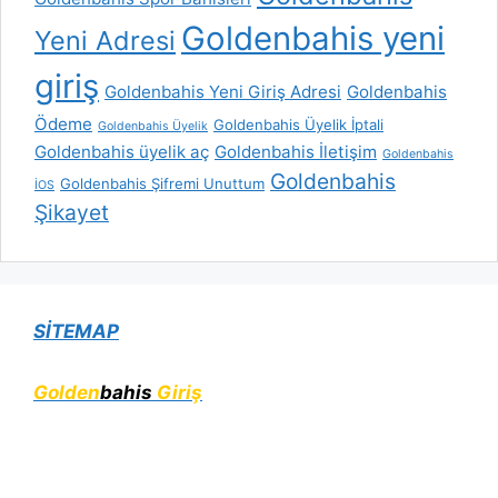
Goldenbahis yeni
Yeni Adresi
giriş
Goldenbahis Yeni Giriş Adresi
Goldenbahis
Ödeme
Goldenbahis Üyelik İptali
Goldenbahis Üyelik
Goldenbahis üyelik aç
Goldenbahis İletişim
Goldenbahis
Goldenbahis
Goldenbahis Şifremi Unuttum
İOS
Şikayet
SİTEMAP
Golden
bahis
Giriş