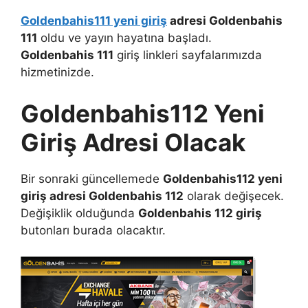
Goldenbahis111 yeni giriş
adresi Goldenbahis
111
oldu ve yayın hayatına başladı.
Goldenbahis 111
giriş linkleri sayfalarımızda
hizmetinizde.
Goldenbahis112 Yeni
Giriş Adresi Olacak
Bir sonraki güncellemede
Goldenbahis112 yeni
giriş adresi Goldenbahis 112
olarak değişecek.
Değişiklik olduğunda
Goldenbahis 112 giriş
butonları burada olacaktır.