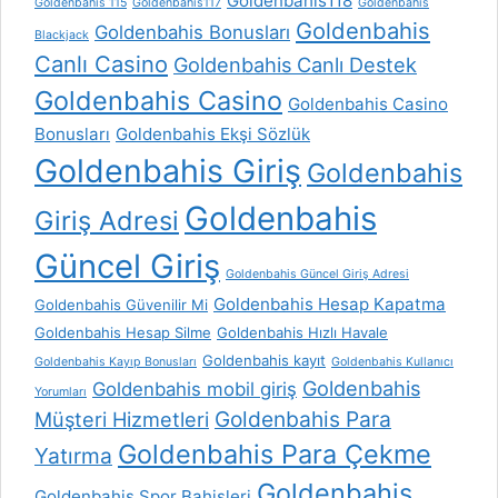
Goldenbahis118
Goldenbahis 115
Goldenbahis117
Goldenbahis
Goldenbahis
Goldenbahis Bonusları
Blackjack
Canlı Casino
Goldenbahis Canlı Destek
Goldenbahis Casino
Goldenbahis Casino
Bonusları
Goldenbahis Ekşi Sözlük
Goldenbahis Giriş
Goldenbahis
Goldenbahis
Giriş Adresi
Güncel Giriş
Goldenbahis Güncel Giriş Adresi
Goldenbahis Hesap Kapatma
Goldenbahis Güvenilir Mi
Goldenbahis Hesap Silme
Goldenbahis Hızlı Havale
Goldenbahis kayıt
Goldenbahis Kayıp Bonusları
Goldenbahis Kullanıcı
Goldenbahis
Goldenbahis mobil giriş
Yorumları
Goldenbahis Para
Müşteri Hizmetleri
Goldenbahis Para Çekme
Yatırma
Goldenbahis
Goldenbahis Spor Bahisleri