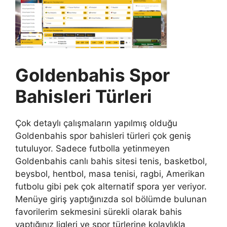
Goldenbahis Spor
Bahisleri Türleri
Çok detaylı çalışmaların yapılmış olduğu
Goldenbahis spor bahisleri türleri çok geniş
tutuluyor. Sadece futbolla yetinmeyen
Goldenbahis canlı bahis sitesi tenis, basketbol,
beysbol, hentbol, masa tenisi, ragbi, Amerikan
futbolu gibi pek çok alternatif spora yer veriyor.
Menüye giriş yaptığınızda sol bölümde bulunan
favorilerim sekmesini sürekli olarak bahis
yaptığınız ligleri ve spor türlerine kolaylıkla