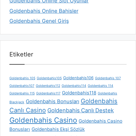
Goldenbahis Online Slot Oyunlar
Goldenbahis Online Bahisler
Goldenbahis Genel Giriş
Etiketler
Goldenbahis106
Goldenbahis 105
Goldenbahis105
Goldenbahis 107
Goldenbahis107
Goldenbahis112
Goldenbahis114
Goldenbahis 114
Goldenbahis118
Goldenbahis 115
Goldenbahis117
Goldenbahis
Goldenbahis
Goldenbahis Bonusları
Blackjack
Canlı Casino
Goldenbahis Canlı Destek
Goldenbahis Casino
Goldenbahis Casino
Bonusları
Goldenbahis Ekşi Sözlük