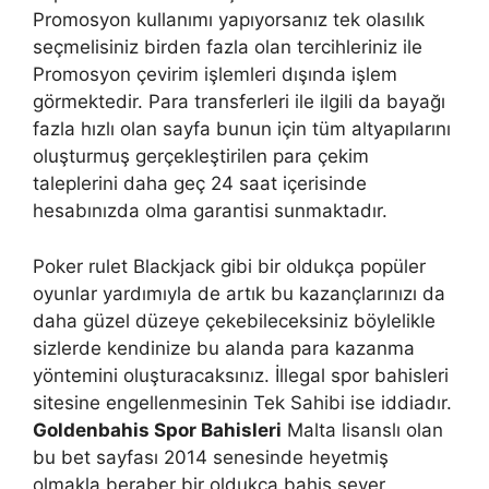
Promosyon kullanımı yapıyorsanız tek olasılık
seçmelisiniz birden fazla olan tercihleriniz ile
Promosyon çevirim işlemleri dışında işlem
görmektedir. Para transferleri ile ilgili da bayağı
fazla hızlı olan sayfa bunun için tüm altyapılarını
oluşturmuş gerçekleştirilen para çekim
taleplerini daha geç 24 saat içerisinde
hesabınızda olma garantisi sunmaktadır.
Poker rulet Blackjack gibi bir oldukça popüler
oyunlar yardımıyla de artık bu kazançlarınızı da
daha güzel düzeye çekebileceksiniz böylelikle
sizlerde kendinize bu alanda para kazanma
yöntemini oluşturacaksınız. İllegal spor bahisleri
sitesine engellenmesinin Tek Sahibi ise iddiadır.
Goldenbahis Spor Bahisleri
Malta lisanslı olan
bu bet sayfası 2014 senesinde heyetmiş
olmakla beraber bir oldukça bahis sever