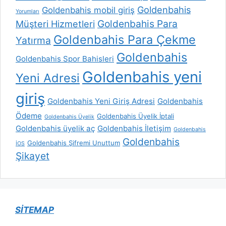
Goldenbahis
Goldenbahis mobil giriş
Yorumları
Goldenbahis Para
Müşteri Hizmetleri
Goldenbahis Para Çekme
Yatırma
Goldenbahis
Goldenbahis Spor Bahisleri
Goldenbahis yeni
Yeni Adresi
giriş
Goldenbahis Yeni Giriş Adresi
Goldenbahis
Ödeme
Goldenbahis Üyelik İptali
Goldenbahis Üyelik
Goldenbahis üyelik aç
Goldenbahis İletişim
Goldenbahis
Goldenbahis
Goldenbahis Şifremi Unuttum
İOS
Şikayet
SİTEMAP