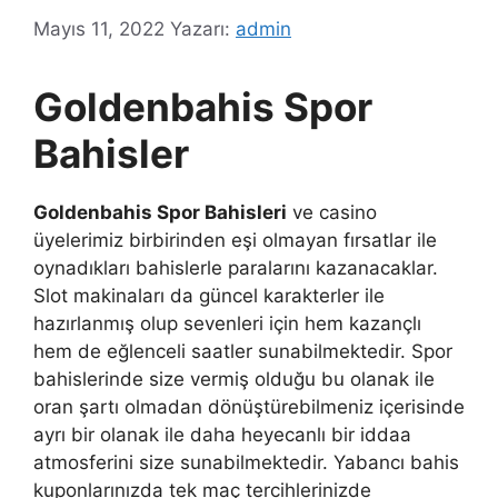
Mayıs 11, 2022
Yazarı:
admin
Goldenbahis Spor
Bahisler
Goldenbahis Spor Bahisleri
ve casino
üyelerimiz birbirinden eşi olmayan fırsatlar ile
oynadıkları bahislerle paralarını kazanacaklar.
Slot makinaları da güncel karakterler ile
hazırlanmış olup sevenleri için hem kazançlı
hem de eğlenceli saatler sunabilmektedir. Spor
bahislerinde size vermiş olduğu bu olanak ile
oran şartı olmadan dönüştürebilmeniz içerisinde
ayrı bir olanak ile daha heyecanlı bir iddaa
atmosferini size sunabilmektedir. Yabancı bahis
kuponlarınızda tek maç tercihlerinizde