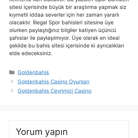
sitesi içerisinde büyük bir araştırma yapmak siz
kıymetli iddaa severler için her zaman yararlı
olacaktır. İllegal Spor bahisleri sitesine üye
olurken paylaştığınız bilgiler katiyen üçüncü
şahıslar ile paylaşılmıyor. Üye olarak en ideal
şekilde bu bahis sitesi içerisinde ki ayrıcalıkları
elde edeceksiniz.
Kategoriler
Goldenbahis
Goldenbahis Casino Oyunları
Goldenbahis Çevrimiçi Casino
Yorum yapın