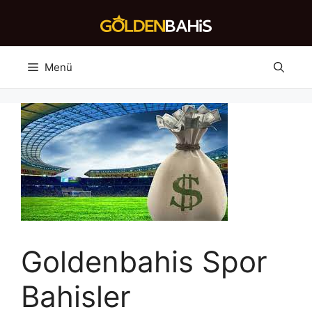
İçeriğe
atla
Menü
Goldenbahis Spor
Bahisler