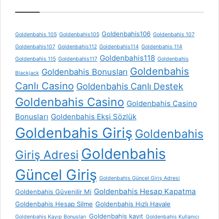
Goldenbahis106
Goldenbahis 105
Goldenbahis105
Goldenbahis 107
Goldenbahis107
Goldenbahis112
Goldenbahis114
Goldenbahis 114
Goldenbahis118
Goldenbahis 115
Goldenbahis117
Goldenbahis
Goldenbahis
Goldenbahis Bonusları
Blackjack
Canlı Casino
Goldenbahis Canlı Destek
Goldenbahis Casino
Goldenbahis Casino
Bonusları
Goldenbahis Ekşi Sözlük
Goldenbahis Giriş
Goldenbahis
Goldenbahis
Giriş Adresi
Güncel Giriş
Goldenbahis Güncel Giriş Adresi
Goldenbahis Hesap Kapatma
Goldenbahis Güvenilir Mi
Goldenbahis Hesap Silme
Goldenbahis Hızlı Havale
Goldenbahis kayıt
Goldenbahis Kayıp Bonusları
Goldenbahis Kullanıcı