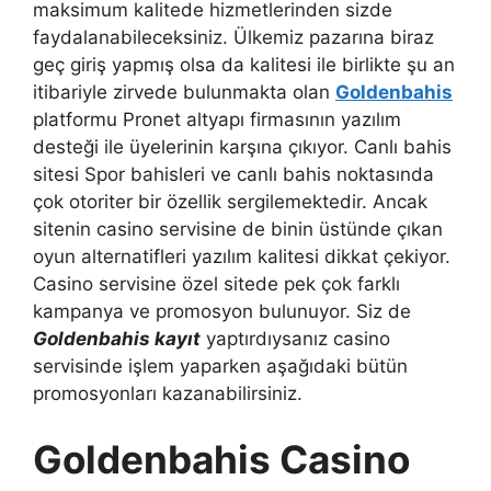
maksimum kalitede hizmetlerinden sizde
faydalanabileceksiniz. Ülkemiz pazarına biraz
geç giriş yapmış olsa da kalitesi ile birlikte şu an
itibariyle zirvede bulunmakta olan
Goldenbahis
platformu Pronet altyapı firmasının yazılım
desteği ile üyelerinin karşına çıkıyor. Canlı bahis
sitesi Spor bahisleri ve canlı bahis noktasında
çok otoriter bir özellik sergilemektedir. Ancak
sitenin casino servisine de binin üstünde çıkan
oyun alternatifleri yazılım kalitesi dikkat çekiyor.
Casino servisine özel sitede pek çok farklı
kampanya ve promosyon bulunuyor. Siz de
Goldenbahis kayıt
yaptırdıysanız casino
servisinde işlem yaparken aşağıdaki bütün
promosyonları kazanabilirsiniz.
Goldenbahis Casino