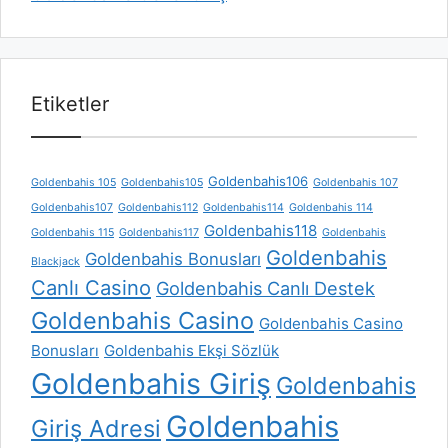
Etiketler
Goldenbahis106
Goldenbahis 105
Goldenbahis105
Goldenbahis 107
Goldenbahis107
Goldenbahis112
Goldenbahis114
Goldenbahis 114
Goldenbahis118
Goldenbahis 115
Goldenbahis117
Goldenbahis
Goldenbahis
Goldenbahis Bonusları
Blackjack
Canlı Casino
Goldenbahis Canlı Destek
Goldenbahis Casino
Goldenbahis Casino
Bonusları
Goldenbahis Ekşi Sözlük
Goldenbahis Giriş
Goldenbahis
Goldenbahis
Giriş Adresi