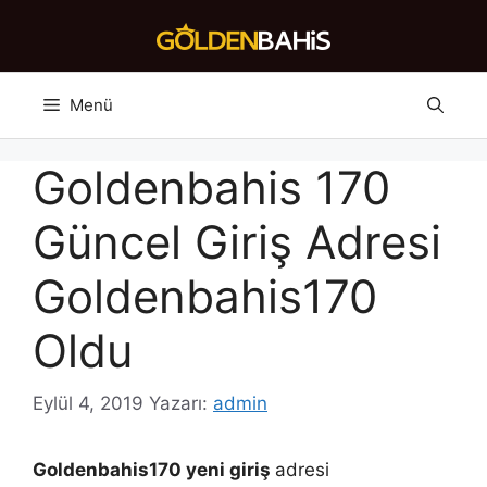
İçeriğe
atla
Menü
Goldenbahis 170
Güncel Giriş Adresi
Goldenbahis170
Oldu
Eylül 4, 2019
Yazarı:
admin
Goldenbahis170 yeni giriş
adresi