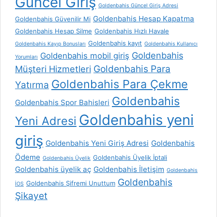
Güncel Giriş
Goldenbahis Güncel Giriş Adresi
Goldenbahis Hesap Kapatma
Goldenbahis Güvenilir Mi
Goldenbahis Hesap Silme
Goldenbahis Hızlı Havale
Goldenbahis kayıt
Goldenbahis Kayıp Bonusları
Goldenbahis Kullanıcı
Goldenbahis
Goldenbahis mobil giriş
Yorumları
Goldenbahis Para
Müşteri Hizmetleri
Goldenbahis Para Çekme
Yatırma
Goldenbahis
Goldenbahis Spor Bahisleri
Goldenbahis yeni
Yeni Adresi
giriş
Goldenbahis Yeni Giriş Adresi
Goldenbahis
Ödeme
Goldenbahis Üyelik İptali
Goldenbahis Üyelik
Goldenbahis üyelik aç
Goldenbahis İletişim
Goldenbahis
Goldenbahis
Goldenbahis Şifremi Unuttum
İOS
Şikayet