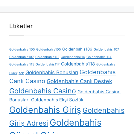
Etiketler
Goldenbahis106
Goldenbahis 105
Goldenbahis105
Goldenbahis 107
Goldenbahis107
Goldenbahis112
Goldenbahis114
Goldenbahis 114
Goldenbahis118
Goldenbahis 115
Goldenbahis117
Goldenbahis
Goldenbahis
Goldenbahis Bonusları
Blackjack
Canlı Casino
Goldenbahis Canlı Destek
Goldenbahis Casino
Goldenbahis Casino
Bonusları
Goldenbahis Ekşi Sözlük
Goldenbahis Giriş
Goldenbahis
Goldenbahis
Giriş Adresi