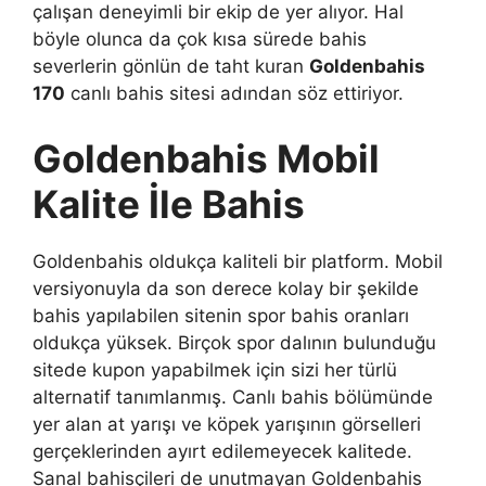
çalışan deneyimli bir ekip de yer alıyor. Hal
böyle olunca da çok kısa sürede bahis
severlerin gönlün de taht kuran
Goldenbahis
170
canlı bahis sitesi adından söz ettiriyor.
Goldenbahis Mobil
Kalite İle Bahis
Goldenbahis oldukça kaliteli bir platform. Mobil
versiyonuyla da son derece kolay bir şekilde
bahis yapılabilen sitenin spor bahis oranları
oldukça yüksek. Birçok spor dalının bulunduğu
sitede kupon yapabilmek için sizi her türlü
alternatif tanımlanmış. Canlı bahis bölümünde
yer alan at yarışı ve köpek yarışının görselleri
gerçeklerinden ayırt edilemeyecek kalitede.
Sanal bahisçileri de unutmayan Goldenbahis