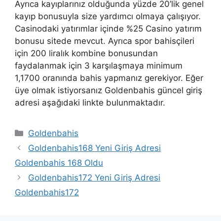
Ayrıca kayıplarınız olduğunda yüzde 20’lik genel
kayıp bonusuyla size yardımcı olmaya çalışıyor.
Casinodaki yatırımlar içinde %25 Casino yatırım
bonusu sitede mevcut. Ayrıca spor bahisçileri
için 200 liralık kombine bonusundan
faydalanmak için 3 karşılaşmaya minimum
1,1700 oranında bahis yapmanız gerekiyor. Eğer
üye olmak istiyorsanız Goldenbahis güncel giriş
adresi aşağıdaki linkte bulunmaktadır.
Kategoriler
Goldenbahis
Goldenbahis168 Yeni Giriş Adresi
Goldenbahis 168 Oldu
Goldenbahis172 Yeni Giriş Adresi
Goldenbahis172