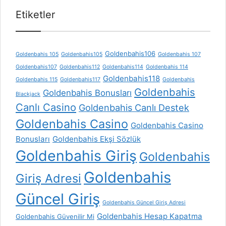
Etiketler
Goldenbahis106
Goldenbahis 105
Goldenbahis105
Goldenbahis 107
Goldenbahis107
Goldenbahis112
Goldenbahis114
Goldenbahis 114
Goldenbahis118
Goldenbahis 115
Goldenbahis117
Goldenbahis
Goldenbahis
Goldenbahis Bonusları
Blackjack
Canlı Casino
Goldenbahis Canlı Destek
Goldenbahis Casino
Goldenbahis Casino
Bonusları
Goldenbahis Ekşi Sözlük
Goldenbahis Giriş
Goldenbahis
Goldenbahis
Giriş Adresi
Güncel Giriş
Goldenbahis Güncel Giriş Adresi
Goldenbahis Hesap Kapatma
Goldenbahis Güvenilir Mi