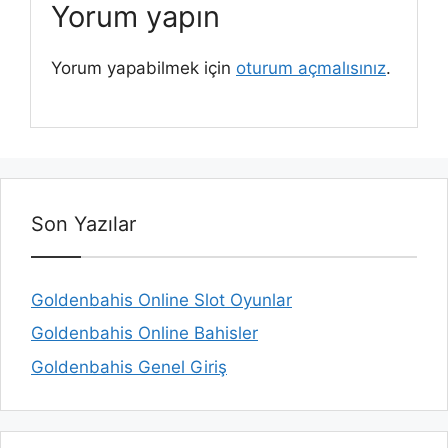
Yorum yapın
Yorum yapabilmek için
oturum açmalısınız
.
Son Yazılar
Goldenbahis Online Slot Oyunlar
Goldenbahis Online Bahisler
Goldenbahis Genel Giriş