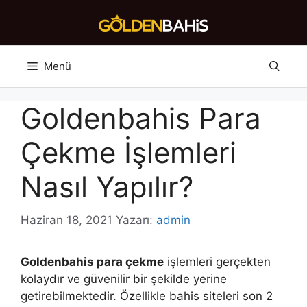
İçeriğe
atla
Menü
Goldenbahis Para
Çekme İşlemleri
Nasıl Yapılır?
Haziran 18, 2021
Yazarı:
admin
Goldenbahis para çekme
işlemleri gerçekten
kolaydır ve güvenilir bir şekilde yerine
getirebilmektedir. Özellikle bahis siteleri son 2