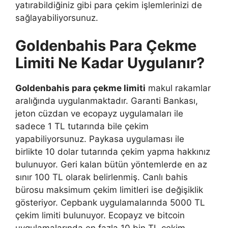
yatırabildiğiniz gibi para çekim işlemlerinizi de
sağlayabiliyorsunuz.
Goldenbahis Para Çekme
Limiti Ne Kadar Uygulanır?
Goldenbahis para çekme limiti
makul rakamlar
aralığında uygulanmaktadır. Garanti Bankası,
jeton cüzdan ve ecopayz uygulamaları ile
sadece 1 TL tutarında bile çekim
yapabiliyorsunuz. Paykasa uygulaması ile
birlikte 10 dolar tutarında çekim yapma hakkınız
bulunuyor. Geri kalan bütün yöntemlerde en az
sınır 100 TL olarak belirlenmiş. Canlı bahis
bürosu maksimum çekim limitleri ise değişiklik
gösteriyor. Cepbank uygulamalarında 5000 TL
çekim limiti bulunuyor. Ecopayz ve bitcoin